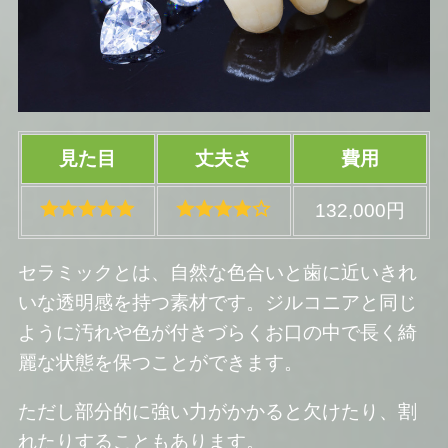
見た目
丈夫さ
費用
132,000円
セラミックとは、自然な色合いと歯に近いきれ
いな透明感を持つ素材です。ジルコニアと同じ
ように汚れや色が付きづらくお口の中で長く綺
麗な状態を保つことができます。
ただし部分的に強い力がかかると欠けたり、割
れたりすることもあります。