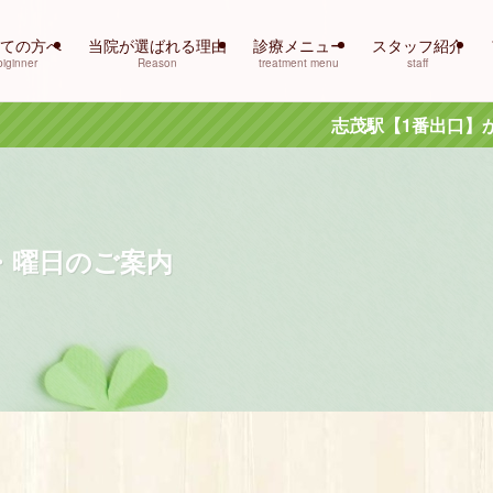
ての方へ
当院が選ばれる理由
診療メニュー
スタッフ紹介
biginner
Reason
treatment menu
staff
志茂駅【1番出口】から徒歩0分！土日も診
・曜日のご案内